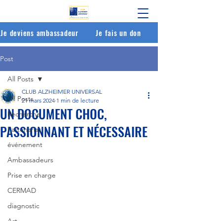
Je deviens ambassadeur
Je fais un don
Post
All Posts
CLUB ALZHEIMER UNIVERSAL
All Posts
21 mars 2024
1 min de lecture
UN DOCUMENT CHOC,
Recherche
PASSIONNANT ET NÉCESSAIRE
Partenariat
événement
Ambassadeurs
Prise en charge
CERMAD
diagnostic