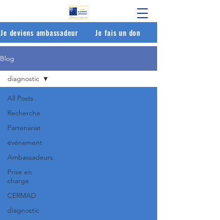
Je deviens ambassadeur
Je fais un don
Blog
diagnostic
All Posts
Recherche
Partenariat
événement
Ambassadeurs
Prise en
charge
CERMAD
diagnostic