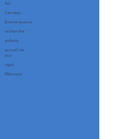
Art
Cerveau
biomarqueurs
recherche
aidants
accueil de
jour
répit
Mémoire