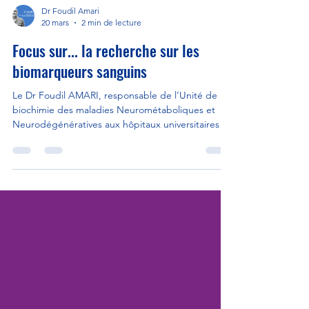
Dr Foudil Amari
20 mars
2 min de lecture
Focus sur... la recherche sur les
biomarqueurs sanguins
Le Dr Foudil AMARI, responsable de l’Unité de
biochimie des maladies Neurométaboliques et
Neurodégénératives aux hôpitaux universitaires
de La Pitié-Salpêtrière nous a accueilli au sein du
Laboratoire de Biochimie Métabolique pour nous
parler de l'avancée de la recherche sur les
biomarqueurs sanguins.