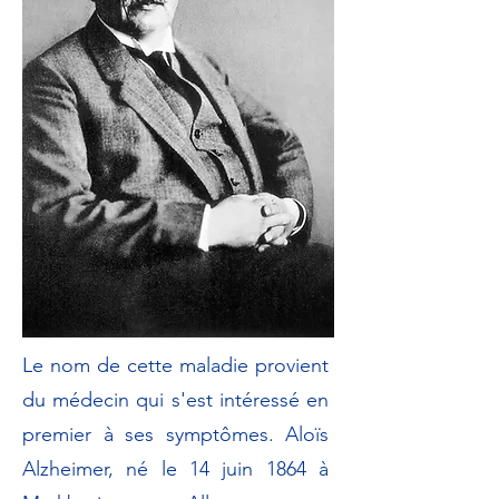
Le nom de cette maladie provient
du médecin qui s'est intéressé en
premier à ses symptômes. Aloïs
Alzheimer, né le 14 juin 1864 à