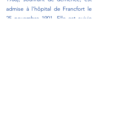
admise à l'hôpital de Francfort le
25 novembre 1901. Elle est suivie
par le Dr Alzheimer jusqu'à sa
mort.
Face au coût élevé de
l'hospitalisation, son mari envisage
de la transférer dans un
établissement moins cher. Aloïs
Alzheimer négocie son maintien à
Francfort en échange de la
possibilité de pratiquer une
autopsie cérébrale à Munich après
son décès. L'autopsie révèle des