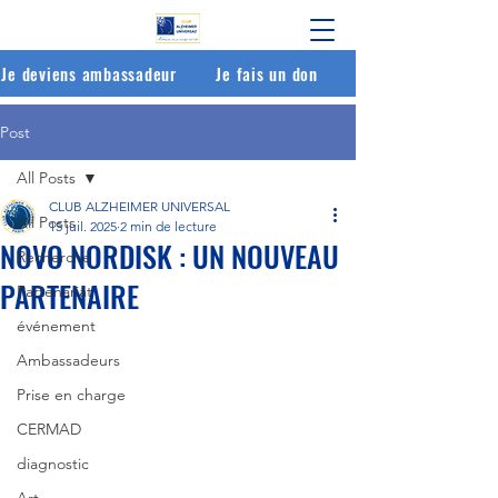
Je deviens ambassadeur
Je fais un don
Post
All Posts
CLUB ALZHEIMER UNIVERSAL
All Posts
15 juil. 2025
2 min de lecture
NOVO NORDISK : UN NOUVEAU
Recherche
PARTENAIRE
Partenariat
événement
Ambassadeurs
Prise en charge
CERMAD
diagnostic