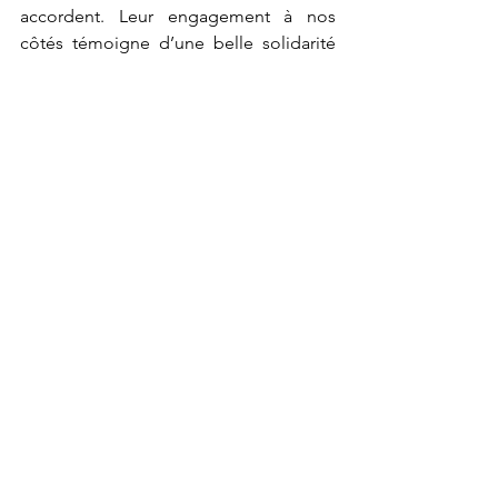
accordent. Leur engagement à nos 
côtés témoigne d’une belle solidarité 
et d’une volonté commune de 
répondre aux défis humains et 
médicaux de notre société.
Alzheimer
partenariat
répit
Partenariat
Prise en charge
Voir tout
Posts récents