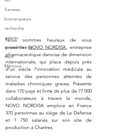
Art
Cerveau
biomarqueurs
recherche
aidants
Nous sommes heureux de vous 
présenter 
NOVO NORDISK
, entreprise 
accueil de jour
pharmaceutique danoise de dimension 
répit
internationale, qui place depuis près 
Mémoire
d’un siècle l’innovation médicale au 
service des personnes atteintes de 
maladies chroniques graves. Présente 
dans 170 pays et forte de plus de 77 000 
collaborateurs à travers le monde, 
NOVO NORDISK emploie en France 
370 personnes au siège de La Défense 
et 1 750 salariés sur son site de 
production à Chartres.