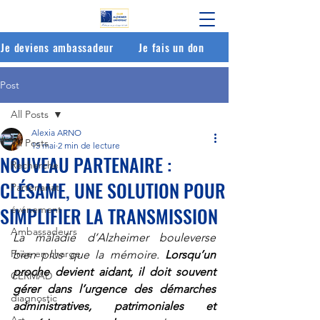
Je deviens ambassadeur
Je fais un don
Post
All Posts
Alexia ARNO
All Posts
15 mai
2 min de lecture
NOUVEAU PARTENAIRE :
Recherche
CLÉSAME, UNE SOLUTION POUR
Partenariat
SIMPLIFIER LA TRANSMISSION
événement
Ambassadeurs
La maladie d’Alzheimer bouleverse 
Prise en charge
bien plus que la mémoire. 
Lorsqu’un 
proche devient aidant, il doit souvent 
CERMAD
gérer dans l’urgence des démarches 
diagnostic
administratives, patrimoniales et 