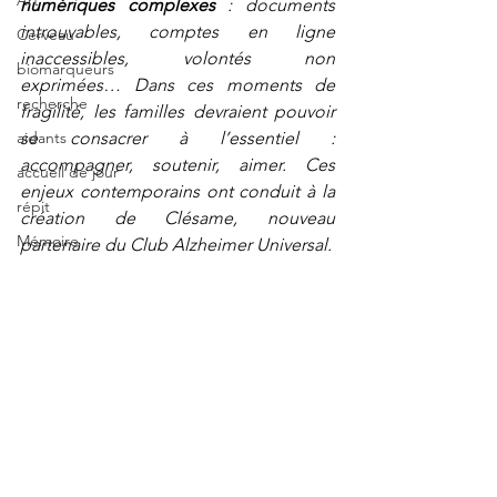
Art
numériques complexes
 : documents 
introuvables, comptes en ligne 
Cerveau
inaccessibles, volontés non 
biomarqueurs
exprimées… Dans ces moments de 
recherche
fragilité, les familles devraient pouvoir 
aidants
se consacrer à l’essentiel : 
accompagner, soutenir, aimer. Ces 
accueil de jour
enjeux contemporains ont conduit à la 
répit
création de Clésame, nouveau 
Mémoire
partenaire du Club Alzheimer Universal. 