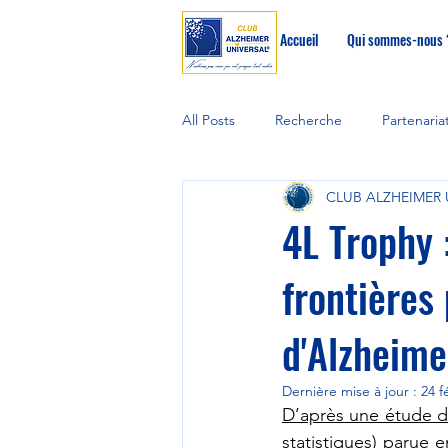
Accueil
Qui sommes-nous 
All Posts
Recherche
Partenaria
CLUB ALZHEIMER 
Cerveau
biomarqueurs
4L Trophy 
frontières
d'Alzheime
Dernière mise à jour :
24 f
D’après une étude d
statistiques) parue e