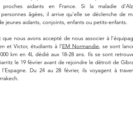
proches aidants en France. Si la maladie d’Alz
 personnes âgées, il arrive qu’elle se déclenche de ma
de jeunes aidants, conjoints, enfants ou petits-enfants.
it que nous avons accepté de nous associer à l’équipa
en et Victor, étudiants à l’
EM Normandie
, se sont lanc
6 000 km en 4L dédié aux 18-28 ans. Ils se sont retrouv
arritz le 19 février avant de rejoindre le détroit de Gibral
é l’Espagne. Du 24 au 28 février, ils voyagent à trave
rrakech.