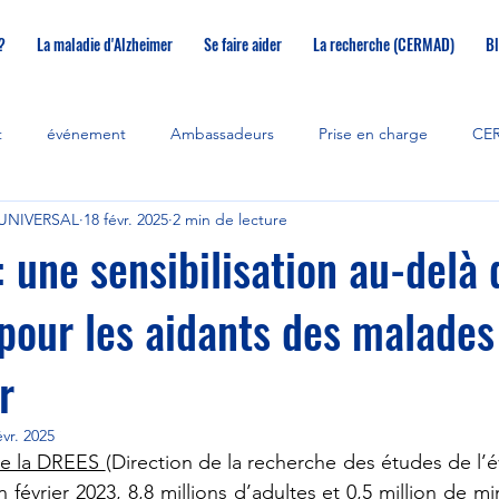
?
La maladie d'Alzheimer
Se faire aider
La recherche (CERMAD)
Bl
t
événement
Ambassadeurs
Prise en charge
CE
UNIVERSAL
18 févr. 2025
2 min de lecture
recherche
aidants
accueil de jour
répit
Mémoire
: une sensibilisation au-delà 
 pour les aidants des malades
r
évr. 2025
e la DREES 
(Direction de la recherche des études de l’é
n février 2023, 8,8 millions d’adultes et 0,5 million de m