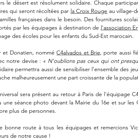
rs le désert est résolument solidaire. Chaque participa
res qui seront récoltées par 
la Croix Rouge
 au village-d
amilles françaises dans le besoin. Des fournitures scola
rtés par les équipages à destination de 
nage des écoles pour les enfants du Sud-Est marocain.
r et Donatien, nommé 
C4alvados et Brie
, porte aussi f
ec notre devise :
 « N’oublions pas ceux qui ont presqu
lidaire permettra aussi de sensibiliser l’ensemble des jeu
uche malheureusement une part croissante de la populat
iversal sera présent au retour à Paris de l’équipage C4a
 une séance photo devant la Mairie du 16e et sur les 
core plus de personnes.
 bonne route à tous les équipages et remercions Vict
urs de notre cause !