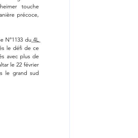
heimer touche 
nière précoce, 
ge N°1133 du
 4L 
és le défi de ce 
és avec plus de 
tar le 22 février 
rs le grand sud 