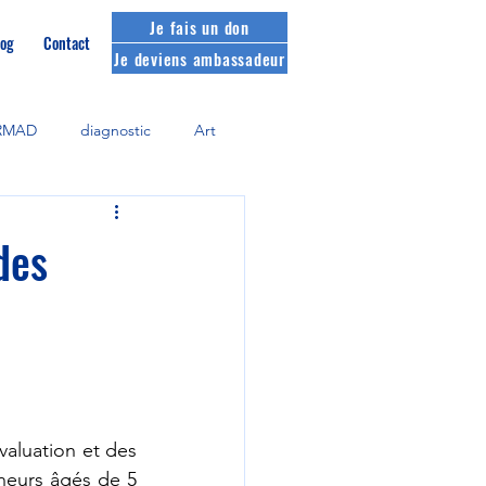
Je fais un don
og
Contact
Je deviens ambassadeur
RMAD
diagnostic
Art
des
valuation et des 
ineurs âgés de 5 