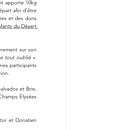
nt apporte 10kg 
épart afin d’être 
ires et des dons 
l’association Enfants du Désert 
ièrement sur son 
e tout oublié ».
nes participants 
ion.
lvados et Brie, 
Champs Elysées 
or et Donatien 